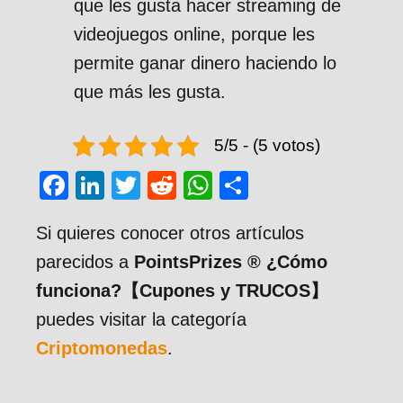
que les gusta hacer streaming de
videojuegos online, porque les
permite ganar dinero haciendo lo
que más les gusta.
5/5 - (5 votos)
F
Li
T
R
W
C
a
n
wi
e
h
o
Si quieres conocer otros artículos
c
k
tt
d
at
m
parecidos a
PointsPrizes ® ¿Cómo
e
e
er
di
s
p
funciona?【Cupones y TRUCOS】
b
dI
t
A
ar
puedes visitar la categoría
o
n
p
tir
Criptomonedas
.
o
p
k