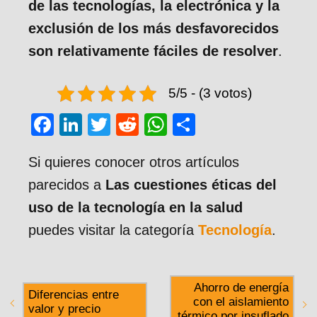
de las tecnologías, la electrónica y la
exclusión de los más desfavorecidos
son relativamente fáciles de resolver
.
5/5 - (3 votos)
F
Li
T
R
W
C
a
n
wi
e
h
o
Si quieres conocer otros artículos
c
k
tt
d
at
m
parecidos a
Las cuestiones éticas del
e
e
er
di
s
p
uso de la tecnología en la salud
b
dI
t
A
ar
puedes visitar la categoría
Tecnología
.
o
n
p
tir
o
p
k
Ahorro de energía
Diferencias entre
con el aislamiento
valor y precio
térmico por insuflado