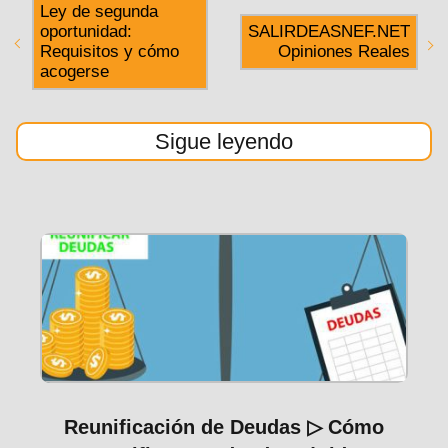
k
Ley de segunda
oportunidad:
SALIRDEASNEF.NET
Requisitos y cómo
Opiniones Reales
acogerse
Sigue leyendo
Reunificación de Deudas ▷ Cómo