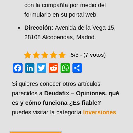
con la compañía por medio del
formulario en su portal web.
Dirección:
Avenida de la Vega 15,
28108 Alcobendas, Madrid.
5/5 - (7 votos)
F
Li
T
R
W
C
a
n
wi
e
h
o
Si quieres conocer otros artículos
c
k
tt
d
at
m
parecidos a
Deudafix – Opiniones, qué
e
e
er
di
s
p
es y cómo funciona ¿Es fiable?
b
dI
t
A
ar
puedes visitar la categoría
Inversiones
.
o
n
p
tir
o
p